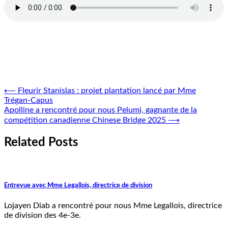
Navigation
⟵
Fleurir Stanislas : projet plantation lancé par Mme
Trégan-Capus
de
Apolline a rencontré pour nous Pelumi, gagnante de la
l'article
compétition canadienne Chinese Bridge 2025
⟶
Related Posts
Entrevue avec Mme Legallois, directrice de division
Lojayen Diab a rencontré pour nous Mme Legallois, directrice
de division des 4e-3e.