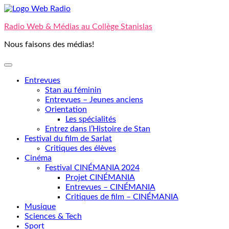
Skip
to
Radio Web & Médias au Collège Stanislas
content
Nous faisons des médias!
Entrevues
Stan au féminin
Entrevues – Jeunes anciens
Orientation
Les spécialités
Entrez dans l’Histoire de Stan
Festival du film de Sarlat
Critiques des élèves
Cinéma
Festival CINÉMANIA 2024
Projet CINÉMANIA
Entrevues – CINÉMANIA
Critiques de film – CINÉMANIA
Musique
Sciences & Tech
Sport