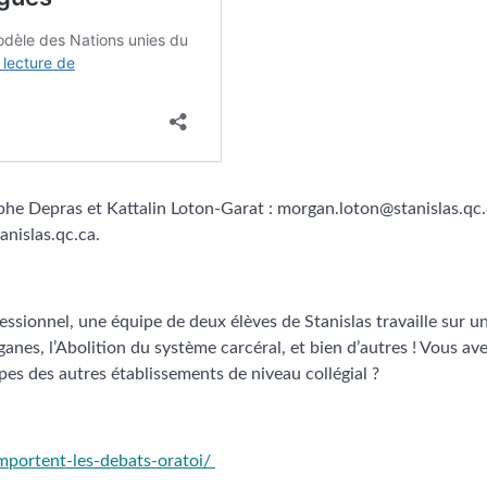
he Depras et Kattalin Loton-Garat : morgan.loton@stanislas.qc.
anislas.qc.ca.
ssionnel, une équipe de deux élèves de Stanislas travaille sur u
nes, l’Abolition du système carcéral, et bien d’autres ! Vous av
uipes des autres établissements de niveau collégial ?
emportent-les-debats-oratoi/