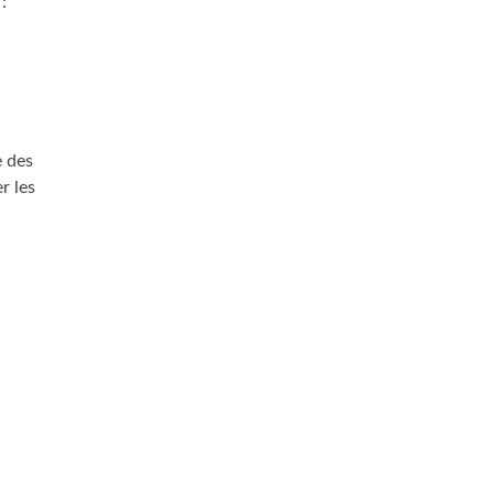
:
e des
r les