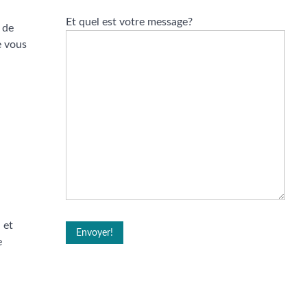
Et quel est votre message?
 de
e vous
 et
e