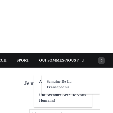
ECH
SPORT
QUI SOMMES-NOUS ?
AEFE
Semaine De La
Je m'abonne au site! :-)
Francophonie
Une Aventure Avec De Vrais
Humains!