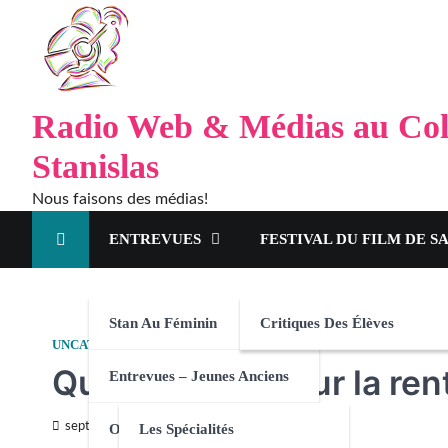
Radio Web & Médias au Col
Stanislas
Nous faisons des médias!
ENTREVUES
FESTIVAL DU FILM DE S
Stan Au Féminin
Critiques Des Élèves
UNCATEGORIZED
Quoi de neuf pour la ren
Entrevues – Jeunes Anciens
septembre 10, 2024
Orientation
Les Spécialités