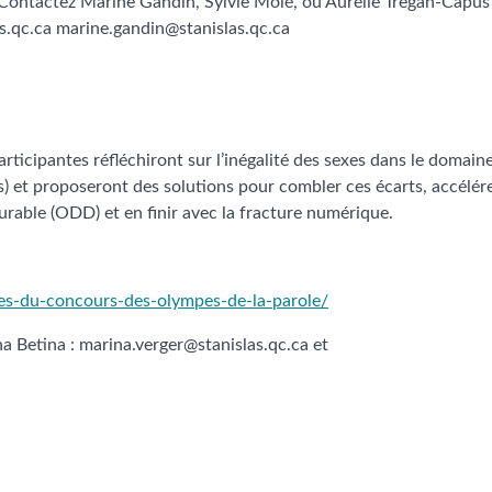
 Contactez Marine Gandin, Sylvie Molé, ou Aurélie Tregan-Capus 
as.qc.ca marine.gandin@stanislas.qc.ca
participantes réfléchiront sur l’inégalité des sexes dans le domain
) et proposeront des solutions pour combler ces écarts, accélére
urable (ODD) et en finir avec la fracture numérique.
eates-du-concours-des-olympes-de-la-parole/
a Betina : marina.verger@stanislas.qc.ca et