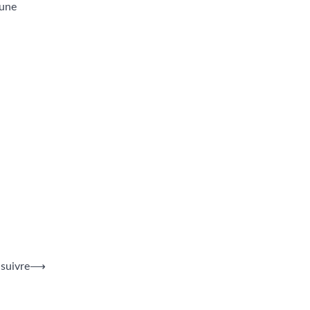
 une
suivre
⟶