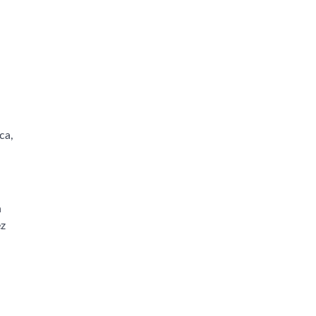
ca,
n
ez