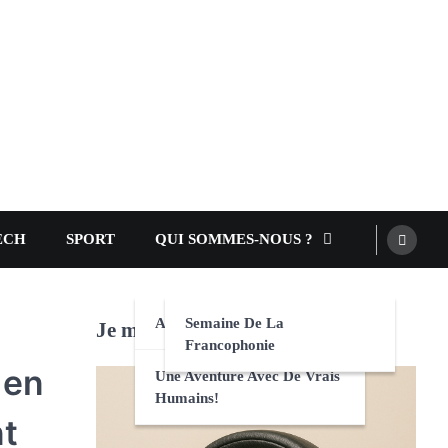
ECH
SPORT
QUI SOMMES-NOUS ?
AEFE
Semaine De La
Je m'abonne au site! :-)
Francophonie
 en
Une Aventure Avec De Vrais
Humains!
nt