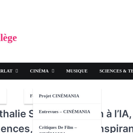
lège
ARLAT
CINÉMA
MUSIQUE
SCIENCES & T
Festival CINÉMANIA 2024
Projet CINÉMANIA
lie Sanon : de Stan à l’IA,
Entrevues – CINÉMANIA
iences, un parcours inspira
Critiques De Film –