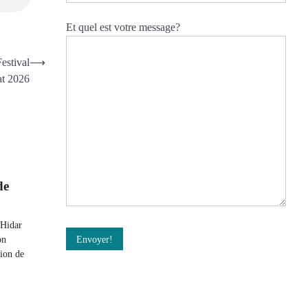
Et quel est votre message?
estival
⟶
t 2026
de
 Hidar
on
ion de