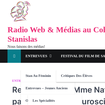
Radio Web & Médias au Col
Stanislas
Nous faisons des médias!
ENTREVUES
FESTIVAL DU FILM DE S
Stan Au Féminin
Critiques Des Élèves
ENTREVUES
STAN AU FÉMININ
Rencontre avec Mme Natha
Entrevues – Jeunes Anciens
passant par les neurosc
Orientation
Les Spécialités