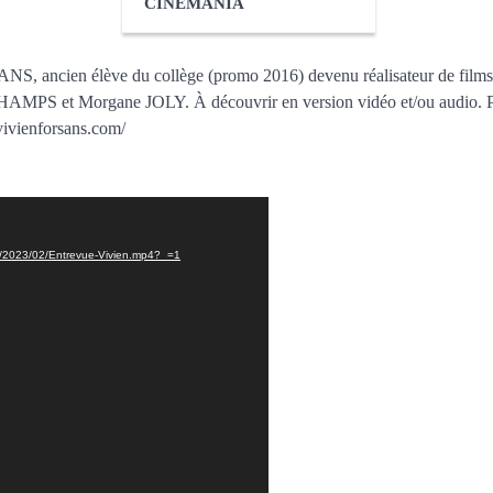
CINÉMANIA
ANS, ancien élève du collège (promo 2016) devenu réalisateur de films
AMPS et Morgane JOLY. À découvrir en version vidéo et/ou audio. 
.vivienforsans.com/
ads/2023/02/Entrevue-Vivien.mp4?_=1