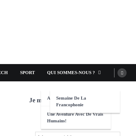
ECH
SPORT
QUI SOMMES-NOUS ?
AEFE
Semaine De La
Je m'abonne au site! :-)
Francophonie
Une Aventure Avec De Vrais
Humains!