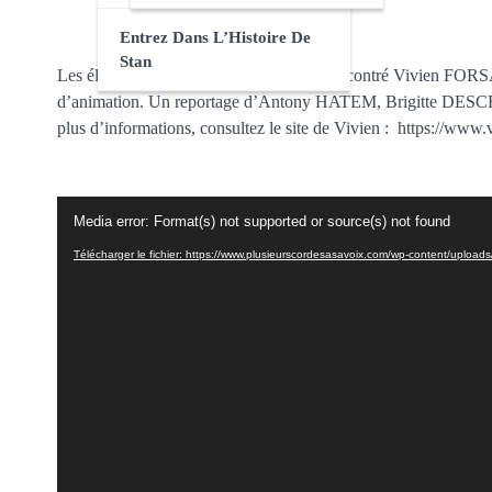
Entrez Dans L’Histoire De
Stan
Les élèves de 1e spécialité cinéma ont rencontré Vivien FORS
d’animation. Un reportage d’Antony HATEM, Brigitte DESCH
plus d’informations, consultez le site de Vivien : https://www
Lecteur
Media error: Format(s) not supported or source(s) not found
vidéo
Télécharger le fichier: https://www.plusieurscordesasavoix.com/wp-content/uplo