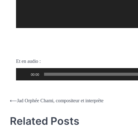
Et en audio :
Lecteur
00:00
audio
⟵
Jad Orphée Chami, compositeur et interprète
Related Posts