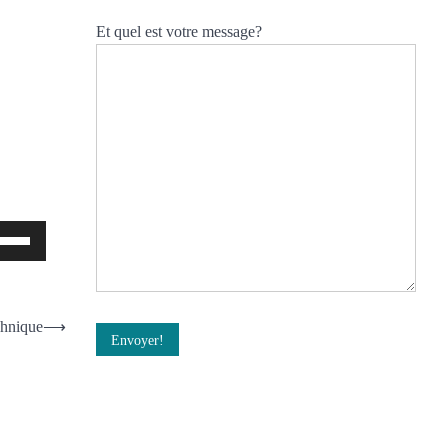
Et quel est votre message?
lisez
èches
ut/bas
chnique
⟶
ur
gmenter
minuer
lume.