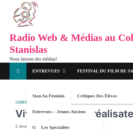
Radio Web & Médias au Col
Stanislas
Nous faisons des médias!
ENTREVUES
FESTIVAL DU FILM DE S
Stan Au Féminin
Critiques Des Élèves
CINÉMA
ENTREVUES - JEUNES ANCIENS
Vivien Forsans, réalisat
Entrevues – Jeunes Anciens
février 11, 2023
Orientation
Les Spécialités